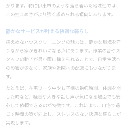
かります。特に伊東市のような落ち着いた地域性では、
静かなサービスで心地よい住まい作り
この控えめさがより強く求められる傾向にあります。
安心して頼める伊東市ハウスクリーニング術
安心感を重視したハウスクリーニングの手
静かなサービスが叶える快適な暮らし
順
控えめなハウスクリーニングの魅力は、静かな環境を守
控えめサービスを選ぶ際の注意ポイント
りながら家がきれいになる点にあります。作業の音やス
依頼前に知りたい信頼できる対応とは
タッフの動きが最小限に抑えられることで、日常生活へ
ハウスクリーニングで安心を得るコツ
の影響が少なく、家族や近隣への配慮にもつながりま
静かな作業がもたらす安心メリット
す。
静音作業が求められる理由を徹底解説
たとえば、在宅ワーク中やお子様の勉強時間、体調を崩
なぜハウスクリーニングは静音が大切か
した時など、騒音や大きな話し声が気になる場面でも安
控えめ作業が生活に与える良い影響
心して依頼できるのが特徴です。これにより、自宅で過
静かな清掃を選ぶ利用者の本音とは
ごす時間の質が向上し、ストレスのない快適な暮らしが
ハウスクリーニングで静音を重視する訳
実現します。