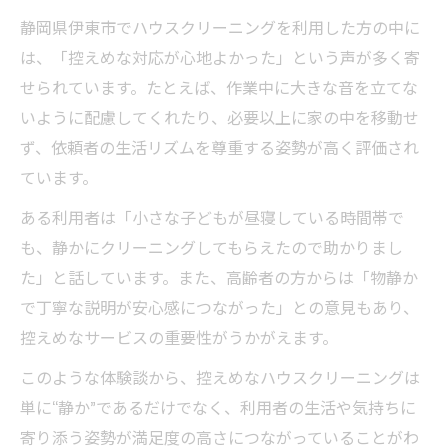
依頼時に確認したい静かな対応方法
静岡県伊東市でハウスクリーニングを利用した方の中に
は、「控えめな対応が心地よかった」という声が多く寄
近隣へ配慮したハウスクリーニングのコツ
せられています。たとえば、作業中に大きな音を立てな
控えめな作業を望む方への選び方ガイド
いように配慮してくれたり、必要以上に家の中を移動せ
控えめハウスクリーニング業者の見極め方
ず、依頼者の生活リズムを尊重する姿勢が高く評価され
静かな作業対応が可能な業者選びの基準
ています。
ハウスクリーニング依頼時の注意点まとめ
ある利用者は「小さな子どもが昼寝している時間帯で
利用者の声から学ぶ選び方ポイント
も、静かにクリーニングしてもらえたので助かりまし
控えめなサービスを重視する理由と背景
た」と話しています。また、高齢者の方からは「物静か
快適な住まい作りを叶える控えめ掃除の魅力
で丁寧な説明が安心感につながった」との意見もあり、
控えめハウスクリーニングで快適空間実現
控えめなサービスの重要性がうかがえます。
静かな清掃がもたらす生活のメリット
このような体験談から、控えめなハウスクリーニングは
ハウスクリーニングで叶う居心地の良さ
単に“静か”であるだけでなく、利用者の生活や気持ちに
控えめ作業が生活環境にもたらす影響
寄り添う姿勢が満足度の高さにつながっていることがわ