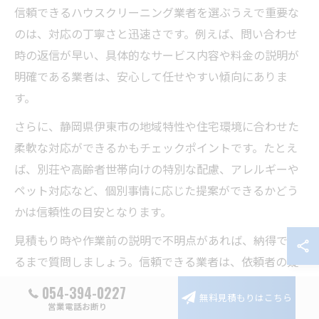
信頼できるハウスクリーニング業者を選ぶうえで重要な
のは、対応の丁寧さと迅速さです。例えば、問い合わせ
時の返信が早い、具体的なサービス内容や料金の説明が
明確である業者は、安心して任せやすい傾向にありま
す。
さらに、静岡県伊東市の地域特性や住宅環境に合わせた
柔軟な対応ができるかもチェックポイントです。たとえ
ば、別荘や高齢者世帯向けの特別な配慮、アレルギーや
ペット対応など、個別事情に応じた提案ができるかどう
かは信頼性の目安となります。
見積もり時や作業前の説明で不明点があれば、納得でき
るまで質問しましょう。信頼できる業者は、依頼者の疑
問に誠実に対応し、無理な勧誘や追加サービスの押し売
054-394-0227
無料見積もりはこちら
りをしない点も特徴です。
営業電話お断り