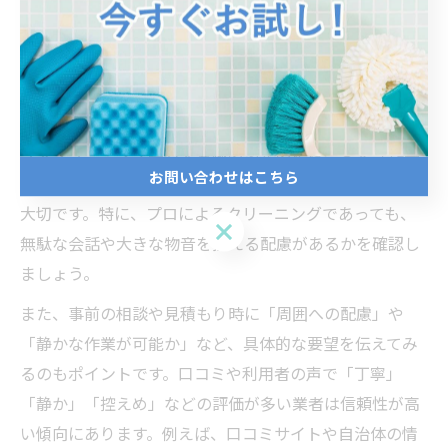
控えめハウスクリーニング業者の見極め方
静岡県伊東市でハウスクリーニングを依頼する際、控え
めなサービスを重視する方が増えています。控えめなハ
ウスクリーニング業者を見極めるためには、まず「作業
お問い合わせはこちら
の静かさ」や「スタッフの対応姿勢」に注目することが
大切です。特に、プロによるクリーニングであっても、
お問い合わせはこちら
無駄な会話や大きな物音を控える配慮があるかを確認し
ましょう。
また、事前の相談や見積もり時に「周囲への配慮」や
「静かな作業が可能か」など、具体的な要望を伝えてみ
るのもポイントです。口コミや利用者の声で「丁寧」
「静か」「控えめ」などの評価が多い業者は信頼性が高
い傾向にあります。例えば、口コミサイトや自治体の情