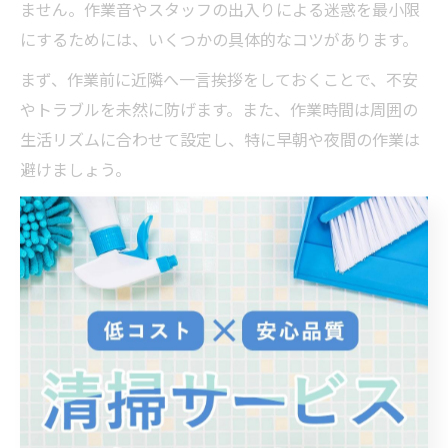
ません。作業音やスタッフの出入りによる迷惑を最小限
にするためには、いくつかの具体的なコツがあります。
まず、作業前に近隣へ一言挨拶をしておくことで、不安
やトラブルを未然に防げます。また、作業時間は周囲の
生活リズムに合わせて設定し、特に早朝や夜間の作業は
避けましょう。
さらに、ゴミや清掃用具の一時的な仮置きも、通行の邪
魔にならないよう配慮が必要です。業者によっては、近
隣トラブルを防ぐためのマニュアルや研修を行っている
場合もあるため、依頼時に確認すると安心です。
控えめな作業を望む方への選び方
ガイド