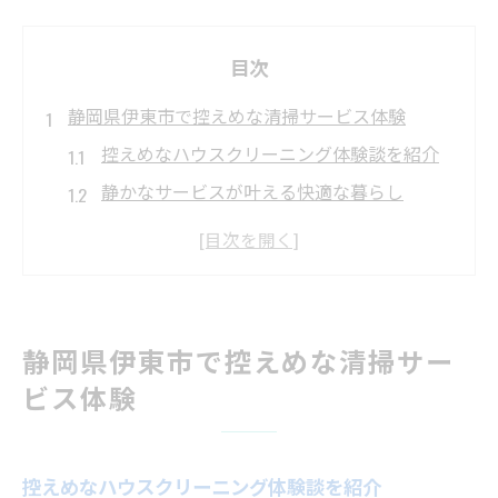
目次
静岡県伊東市で控えめな清掃サービス体験
控えめなハウスクリーニング体験談を紹介
静かなサービスが叶える快適な暮らし
利用者目線で選ぶハウスクリーニングの魅
力
控えめ作業が伊東市で選ばれる理由とは
ハウスクリーニング依頼前の不安を解消
静岡県伊東市で控えめな清掃サー
ハウスクリーニング依頼時の静かな配慮とは
ビス体験
静かなハウスクリーニング作業の特徴
控えめサービスがもたらす安心感とは
控えめなハウスクリーニング体験談を紹介
ハウスクリーニングで気をつけたい配慮点