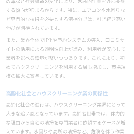
改革など社会構造の変化により、家庭内作業を外部委託
高齢化社会で広がるハウスクリーニング需
する傾向が強まるからです。特に、エアコンや水回りな
要
ど専門的な技術を必要とする清掃分野は、引き続き高い
新サービス登場で変わる業界の可能性
伸びが期待されています。
ハウスクリーニング業界の収益性と魅力分
析
また、業界全体でIT化や予約システムの導入、口コミサ
イトの活用による透明性向上が進み、利用者が安心して
時代の変化に対応する業界の強みを解説
業者を選べる環境が整いつつあります。これにより、初
事業多角化が広げるハウスクリーニングの展望
めてハウスクリーニングを利用する層も増加し、市場規
リフォーム併用とハウスクリーニングの相
模の拡大に寄与しています。
乗効果
多ブランド展開が生むハウスクリーニング
高齢化社会とハウスクリーニング業の関係性
の強み
高齢化社会の進行は、ハウスクリーニング業界にとって
事業多角化による収益安定の秘訣
大きな追い風となっています。高齢者世帯では、体力的
新しい業態とハウスクリーニングの未来像
な理由から自宅の清掃を専門業者に依頼するケースが増
顧客ニーズに応える多様なサービス展開
えています。水回りや高所の清掃など、危険を伴う作業