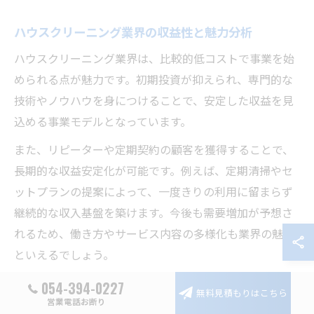
ハウスクリーニング業界の収益性と魅力分析
ハウスクリーニング業界は、比較的低コストで事業を始
められる点が魅力です。初期投資が抑えられ、専門的な
技術やノウハウを身につけることで、安定した収益を見
込める事業モデルとなっています。
また、リピーターや定期契約の顧客を獲得することで、
長期的な収益安定化が可能です。例えば、定期清掃やセ
ットプランの提案によって、一度きりの利用に留まらず
継続的な収入基盤を築けます。今後も需要増加が予想さ
れるため、働き方やサービス内容の多様化も業界の魅力
といえるでしょう。
054-394-0227
無料見積もりはこちら
時代の変化に対応する業界の強みを解説
営業電話お断り