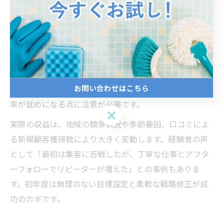
リピート率を高めることが収益安定化に繋がります。
例えば、1日2件、月20日稼働で1件あたり1万円の売上を
見込むと、月商は約40万円となります。ただし、ここか
ら経費（消耗品費・移動費・広告費など）が差し引かれ
るため、純利益は2～3割程度と見込まれる場合が多いで
お問い合わせはこちら
す。初年度は設備投資や広告宣伝費がかさむため、利益
率が低めになる点に注意が必要です。
お問い合わせはこちら
実際の収益は、地域の競争状況や季節要因、口コミによ
る新規顧客獲得数により大きく変動します。経験者の声
として「最初は集客に苦戦したが、丁寧な仕事とアフタ
ーフォローでリピーターが増えた」との事例もありま
す。初年度は無理のない目標設定と柔軟な戦略修正が成
功のカギです。