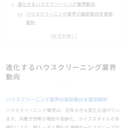
進化するハウスクリーニング業界動向
ハウスクリーニング業界の最新動向を徹底
解析
業界成長とハウスクリーニング需要の推移
今後のハウスクリーニング市場拡大予測
高齢化社会とハウスクリーニング業の関係
性
進化するハウスクリーニング業界
業界の多様化が進むハウスクリーニング事
動向
情
信頼できるハウスクリーニング会社の特徴
信頼重視のハウスクリーニング会社選び方
ハウスクリーニング業界の最新動向を徹底解析
安心感を与えるハウスクリーニングの特徴
ハウスクリーニング業界は、近年大きな変化を遂げてい
研修と保証が充実したハウスクリーニング
ます。共働き世帯の増加や高齢化、ライフスタイルの多
企業
様化により、個人・法人問わず清掃サービスのニーズが