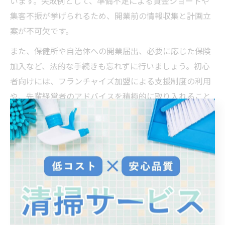
います。失敗例として、準備不足による資金ショートや
集客不振が挙げられるため、開業前の情報収集と計画立
案が不可欠です。
また、保健所や自治体への開業届出、必要に応じた保険
加入など、法的な手続きも忘れずに行いましょう。初心
者向けには、フランチャイズ加盟による支援制度の利用
や、先輩経営者のアドバイスを積極的に取り入れること
もおすすめです。
初年度のハウスクリーニング収益モデルとは
ハウスクリーニングの初年度収益モデルを考える際に
は、提供するサービス内容とターゲット層、1件あたりの
単価、月間の受注件数が大きなポイントとなります。一
般的に、エアコンや水回り、フローリングなどのクリー
ニングは単価が比較的高く、セットプランや定期清掃で