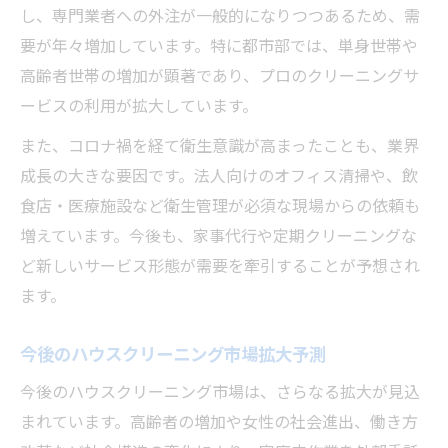
し、専門業者への外注が一般的になりつつあるため、需
ハウスクリーニング選びで失敗しない秘訣
要が年々増加しています。特に都市部では、単身世帯や
信頼できるハウスクリーニング会社の見極
高齢者世帯の増加が顕著であり、プロのクリーニングサ
め方
ービスの利用が拡大しています。
損害補償・研修制度で選ぶハウスクリーニ
また、コロナ禍を経て衛生意識が高まったことも、業界
ング
成長の大きな要因です。法人向けのオフィス清掃や、飲
口コミ評価を活用したハウスクリーニング
食店・医療施設など衛生管理が必須な現場からの依頼も
比較
増えています。今後も、家事代行や定期クリーニングな
トラブル事例から学ぶ会社選びのポイント
ど新しいサービス形態が需要を牽引することが予想され
選択時に注意したいハウスクリーニング契
ます。
約条件
今後のハウスクリーニング市場拡大予測
将来性から見る業界の魅力と可能性
ハウスクリーニング業界の将来性と成長ポ
今後のハウスクリーニング市場は、さらなる拡大が見込
イント
まれています。高齢者の増加や女性の社会進出、働き方