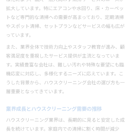
利用者目線で見るハウスクリーニングの評
拡大しています。特にエアコンや水回り、床・カーペッ
価基準
トなど専門的な清掃への需要が高まっており、定期清掃
やスポット清掃、セットプランなどサービスの幅も広が
長く選ばれるハウスクリーニング会社の共
っています。
通点
独立開業を目指す人への事業概要ガイド
また、業界全体で技術力向上やスタッフ教育が進み、顧
客満足度を重視したサービス提供が主流となっていま
ハウスクリーニング独立開業の基本手順を
す。実績豊富な会社は、難しい汚れや特殊な要望にも臨
解説
機応変に対応し、多様化するニーズに応えています。こ
初年度のハウスクリーニング収益モデルと
うした背景から、ハウスクリーニング会社の選び方も一
は
層重要となってきています。
資格取得とハウスクリーニング開業の関係
性
業界成長とハウスクリーニング需要の推移
ハウスクリーニング事業で成功するポイン
ハウスクリーニング業界は、長期的に見ると安定した成
ト
長を続けています。家庭内での清掃に割く時間が減少
経費管理とリピーター獲得の重要性