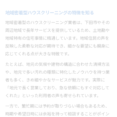
口コミでわかるサービス対応の違い
地域密着型ハウスクリーニングの特徴を知る
評判を確認して安心して依頼する方法
空室清掃やエアコン洗浄にも強い業者の特徴
地域密着型のハウスクリーニング業者は、下田市やその
周辺地域で長年サービスを提供しているため、土地勘や
空室清掃が得意なハウスクリーニングの条
地域特有の住宅事情に精通しています。地域住民の声を
件
反映した柔軟な対応が期待でき、細かな要望にも親身に
エアコン洗浄技術に自信がある業者の選び
応じてくれる点が大きな特徴です。
方
たとえば、地元の気候や建物の構造に合わせた清掃方法
幅広い清掃メニューを持つ業者の利点
や、地元で多い汚れの種類に特化したノウハウを持つ業
専門サービスで選ぶハウスクリーニング
者も多く、きめ細やかなサービスが魅力です。実際に
細部まで丁寧な作業が光る業者の特徴
「地元で長く営業しており、急な依頼にもすぐ対応して
納得のハウスクリーニング業者決定ガイド
くれた」といった利用者の声も寄せられています。
納得できるハウスクリーニング業者の選び
一方で、繁忙期には予約が取りづらい場合もあるため、
方
時期や希望日時には余裕を持って相談することがポイン
最終チェックで押さえたい重要ポイント