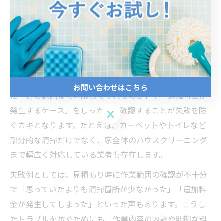
特に静岡県下田市では、水回りやエアコン、フローリン
グ、窓ガラスの清掃など、生活環境に直結する箇所のク
リーニングが多く求められています。これらの作業は、
家庭内の衛生環境を向上させるだけでなく、住まいの資
産価値を守る役割も果たします。
また、業者によってはサービス内容が異なるため、事前
お問い合わせはこちら
に「どの範囲まで対応してくれるのか」や「追加料金が
発生するケース」をしっかりと確認することが失敗を防
お問い合わせはこちら
ぐカギとなります。たとえば、カーペットやトイレなど
部分的な清掃だけでなく、家全体のハウスクリーニング
まで幅広く対応している業者も存在します。
失敗例としては、見積もり時に作業範囲の確認が不十分
で「思っていたよりも清掃箇所が少なかった」「追加料
金が発生してしまった」といった声もあります。こうし
たトラブルを防ぐためにも、作業内容の内訳や明朗な料