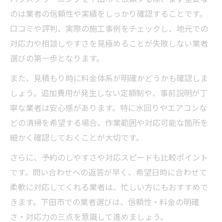
追加料金を防ぐ見積もり確認のコツ
のは業者の信頼性や実績をしっかり確認することです。
口コミや評判、実際の施工事例をチェックし、地元での
コスパを高めるサービスの選び方
対応力や相談しやすさを見極めることが失敗しない業者
こだわり派が知っておきたい清掃サービス事情
選びの第一歩となります。
ハウスクリーニングで重視すべき作業内容
また、見積もり時に料金体系が明確かどうかも確認しま
オーダーメイド清掃のポイントと魅力
しょう。追加費用が発生しない定額制や、事前説明が丁
こだわり派必見のサービス比較方法
寧な業者は安心感があります。特に水回りやエアコンな
要望に応えるハウスクリーニングの選択肢
どの清掃を希望する場合、作業範囲や対応可能な箇所を
仕上がり重視のための業者チェック法
細かく確認しておくことが大切です。
口コミや実績から見る信頼できる選び方
さらに、予約のしやすさや対応スピードも比較ポイント
ハウスクリーニングの口コミ活用術を紹介
です。問い合わせへの返答が早く、希望日時に合わせて
実績が豊富な業者の選び方ガイド
柔軟に対応してくれる業者は、忙しい方にもおすすめで
信頼できる業者を見極めるチェックポイン
きます。下田市での業者選びは、信頼性・料金の明確
ト
さ・対応力の三点を意識して進めましょう。