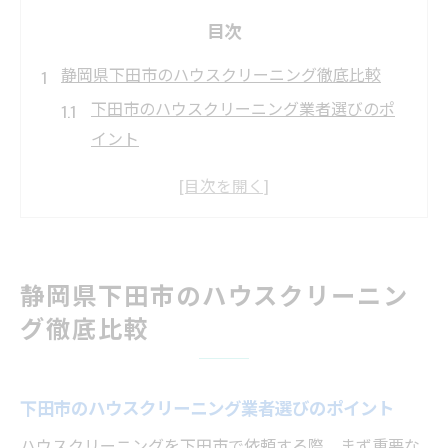
目次
静岡県下田市のハウスクリーニング徹底比較
下田市のハウスクリーニング業者選びのポ
イント
地域密着型ハウスクリーニングの特徴を知
る
全国展開と比べた際のサービス比較
ハウスクリーニング依頼時の注意点とは
静岡県下田市のハウスクリーニン
価格と仕上がり品質のバランスを考える
グ徹底比較
コスパ重視なら下田市で賢い業者選びを
ハウスクリーニング料金相場を徹底解説
下田市のハウスクリーニング業者選びのポイント
コスパ重視派の業者比較ポイント
無駄のないハウスクリーニング依頼術
ハウスクリーニングを下田市で依頼する際、まず重要な