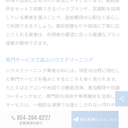
砂埃や湿気による汚れが発生しやすくなります。複数箇
所をセットで依頼できるパックプランや、定額制を採用
している業者を選ぶことで、追加費用の心配なく安心し
て利用できるでしょう。事前見積もりや相談に丁寧に応
じてくれる業者は、利用者の要望に合った最適なプラン
提案が期待できます。
専門サービスで選ぶハウスクリーニング
ハウスクリーニング業者の中には、特定の分野に特化し
た専門サービスを強みとするところも多く見られます。
たとえばエアコンや水回りの徹底洗浄、害虫駆除や抗菌
コーティングなど、専門的な技術や専用機材を活用した
サービスは、一般的な清掃では落としきれない汚れやト
ラブルを解決するのに役立ちます。
054-394-0227
無料見積もりはこちら
営業電話お断り
静岡県下田市で専門サービスを選ぶ際は、業者がどの分